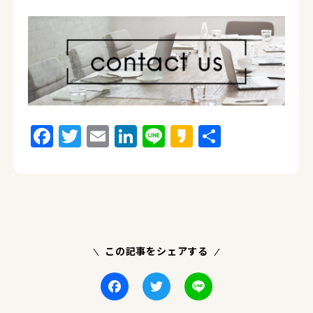
Facebook
Twitter
Email
LinkedIn
Line
Kakao
Share
この記事をシェアする
Facebook
Twitter
Line