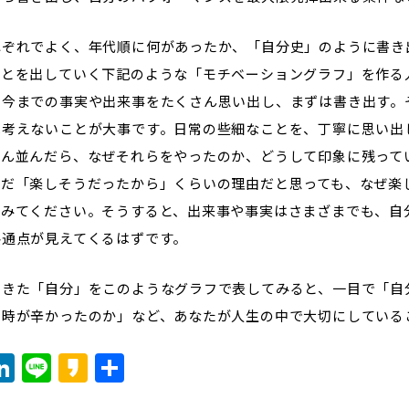
れぞれでよく、年代順に何があったか、「自分史」のように書き
ことを出していく下記のような「モチベーショングラフ」を作る
、今までの事実や出来事をたくさん思い出し、まずは書き出す。
は考えないことが大事です。日常の些細なことを、丁寧に思い出
さん並んだら、なぜそれらをやったのか、どうして印象に残って
ただ「楽しそうだったから」くらいの理由だと思っても、なぜ楽
てみてください。そうすると、出来事や事実はさまざまでも、自
共通点が見えてくるはずです。
てきた「自分」をこのようなグラフで表してみると、一目で「自
る時が辛かったのか」など、あなたが人生の中で大切にしている
ook
tter
mail
LinkedIn
Line
Kakao
Share