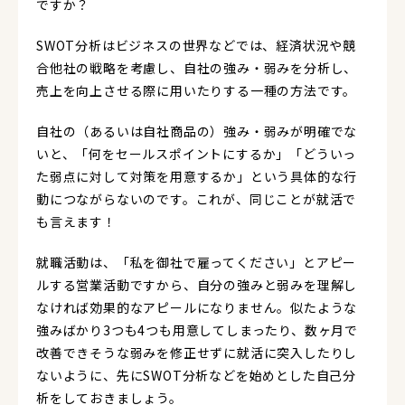
ですか？
SWOT分析はビジネスの世界などでは、経済状況や競
合他社の戦略を考慮し、自社の強み・弱みを分析し、
売上を向上させる際に用いたりする一種の方法です。
自社の（あるいは自社商品の）強み・弱みが明確でな
いと、「何をセールスポイントにするか」「どういっ
た弱点に対して対策を用意するか」という具体的な行
動につながらないのです。これが、同じことが就活で
も言えます！
就職活動は、「私を御社で雇ってください」とアピー
ルする営業活動ですから、自分の強みと弱みを理解し
なければ効果的なアピールになりません。似たような
強みばかり3つも4つも用意してしまったり、数ヶ月で
改善できそうな弱みを修正せずに就活に突入したりし
ないように、先にSWOT分析などを始めとした自己分
析をしておきましょう。