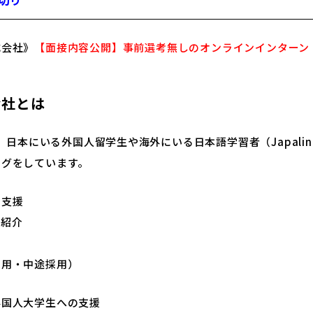
式会社》
【面接内容公開】事前選考無しのオンラインインターン
会社とは
では、日本にいる外国人留学生や海外にいる日本語学習者（Japal
ングをしています。
の支援
プ紹介
採用・中途採用）
外国人大学生への支援