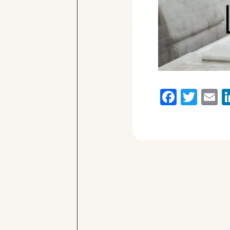
Faceb
Twi
E