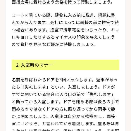
面接会場に着けるよう余裕を持って行動しましょう。
コートを着ている際、建物に入る前に脱ぎ、綺麗に畳
んでから入ります。会社によっては面接の前に控室で待
つ場合があります。控室で
携帯電話をいじったり、キョ
ロキョロしたりするとマイナスの印象を与えてしまう
ので資料を見るなど静かに待機しましょう。
2. 入室時のマナー
名前を呼ばれたらドアを3回ノックします。返事があっ
たら「失礼します」といい、入室しましょう。ドアが
すでに開いている場合は入り口の前で「失礼します」
と断ってから入室します。ドアを閉める際は後ろの手で
閉めるのではなくドアの方に振り返ってから両手で静
かに閉めましょう。入室後は自分から挨拶をし、面接
官に「どうぞ」と言われてから着席します。座る際は背
もたれには寄りかからず、浅めに座りましょう。その際