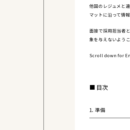
他国のレジュメと
マットに沿って情
面接で採用担当者
象を与えないよう
Scroll down for En
目次
1. 準備