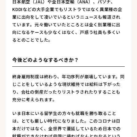
日本航空（JAL）や全日本空輸（ANA）、パソナ、
KDDIなどの大手企業でもリストラではなく異業種の企
業に出向をして凌いでいるというニュースも報道され
ています。元々働いていたところとは全く別業種に出
向になるケースも少なくはなく、戸惑う社員も多くい
るとのことでした。
今後どのようなするべきか？
終身雇用制度は終わり、年功序列が崩壊しています。同
じことをしているような現状維持では給料は下がった
り、会社の倒産だったりリストラされたりすることも
充分に考えられます。
いま日本にいる留学生の方々も就職を勝ち取ること
は、とても厳しい時代になりました。このコロナは日
本だけではなく、全世界で蔓延しているため日本での
就職ができなければ母国に帰ればなんとかなるという