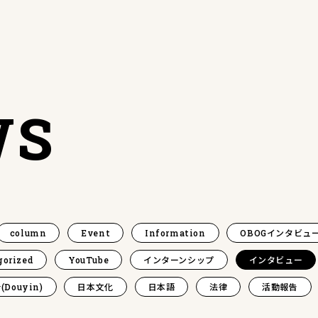
WS
column
Event
Information
OBOGインタビュ
gorized
YouTube
インターンシップ
インタビュー
(Douyin)
日本文化
日本語
法律
活動報告