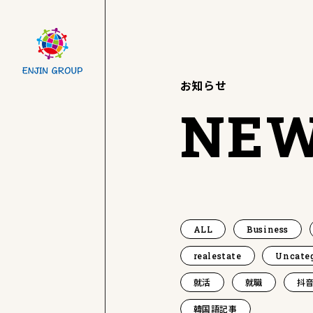
お知らせ
NE
ALL
Business
realestate
Uncate
就活
就職
抖音
韓国語記事