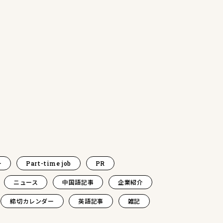
ー
Part-time job
PR
ニュース
中国語記事
企業紹介
締切カレンダー
英語記事
雑記