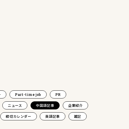
ー
Part-time job
PR
ニュース
中国語記事
企業紹介
締切カレンダー
英語記事
雑記