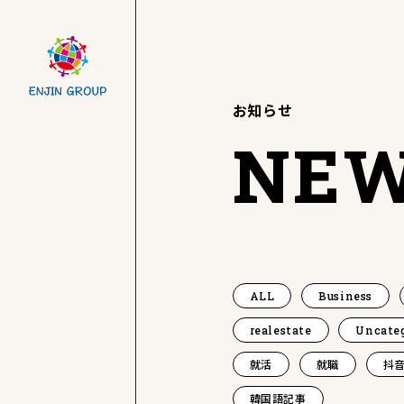
お知らせ
NE
ALL
Business
realestate
Uncate
就活
就職
抖音
韓国語記事