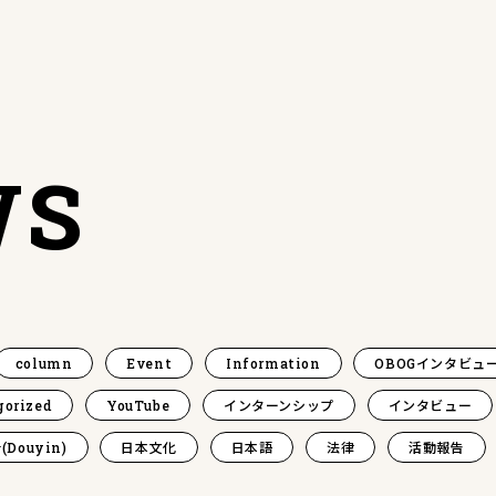
WS
column
Event
Information
OBOGインタビュ
gorized
YouTube
インターンシップ
インタビュー
(Douyin)
日本文化
日本語
法律
活動報告