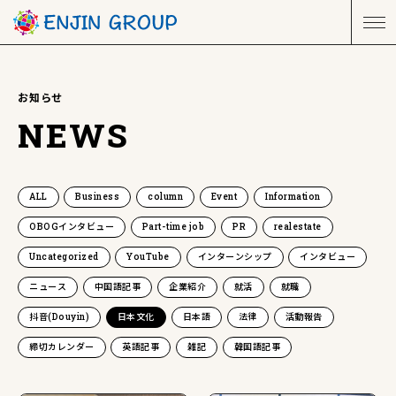
お知らせ
NEWS
ALL
Business
column
Event
Information
OBOGインタビュー
Part-time job
PR
realestate
Uncategorized
YouTube
インターンシップ
インタビュー
ニュース
中国語記事
企業紹介
就活
就職
抖音(Douyin)
日本文化
日本語
法律
活動報告
締切カレンダー
英語記事
雑記
韓国語記事