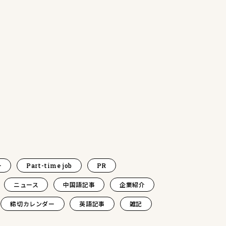
ー
Part-time job
PR
ニュース
中国語記事
企業紹介
締切カレンダー
英語記事
雑記