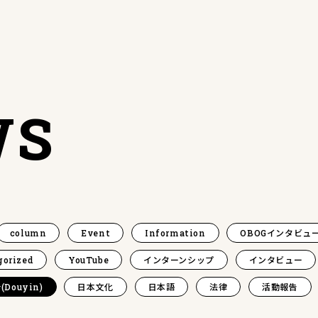
WS
column
Event
Information
OBOGインタビュ
gorized
YouTube
インターンシップ
インタビュー
(Douyin)
日本文化
日本語
法律
活動報告