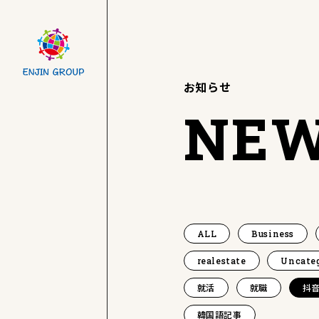
お知らせ
NE
ALL
Business
realestate
Uncate
就活
就職
抖音
韓国語記事