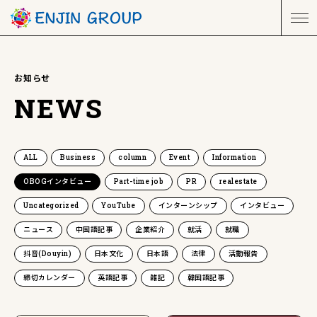
お知らせ
NEWS
ALL
Business
column
Event
Information
OBOGインタビュー
Part-time job
PR
realestate
Uncategorized
YouTube
インターンシップ
インタビュー
ニュース
中国語記事
企業紹介
就活
就職
抖音(Douyin)
日本文化
日本語
法律
活動報告
締切カレンダー
英語記事
雑記
韓国語記事