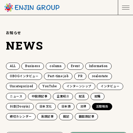
お知らせ
NEWS
ALL
Business
column
Event
Information
OBOGインタビュー
Part-time job
PR
realestate
Uncategorized
YouTube
インターンシップ
インタビュー
ニュース
中国語記事
企業紹介
就活
就職
抖音(Douyin)
日本文化
日本語
法律
活動報告
締切カレンダー
英語記事
雑記
韓国語記事