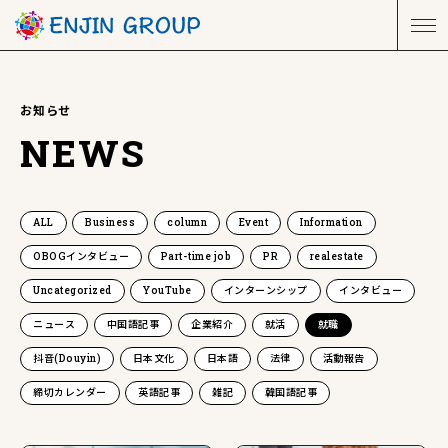
お知らせ
NEWS
ALL
Business
column
Event
Information
OBOGインタビュー
Part-time job
PR
realestate
Uncategorized
YouTube
インターンシップ
インタビュー
ニュース
中国語記事
企業紹介
就活
就職
抖音(Douyin)
日本文化
日本語
法律
活動報告
締切カレンダー
英語記事
雑記
韓国語記事