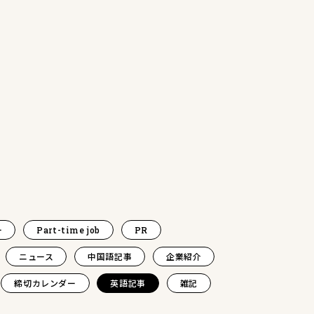
ー
Part-time job
PR
ニュース
中国語記事
企業紹介
締切カレンダー
英語記事
雑記