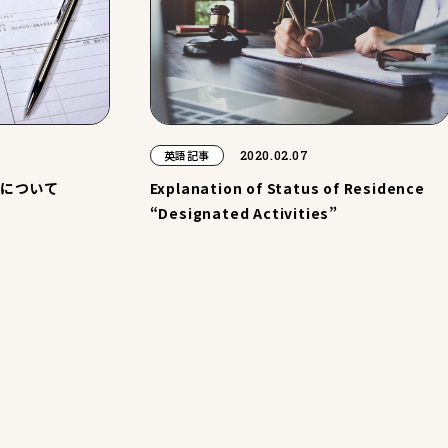
2020.02.07
英語記事
活について
Explanation of Status of Residence
“Designated Activities”