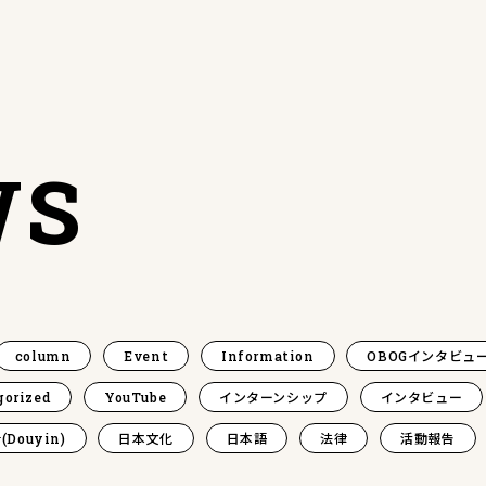
WS
column
Event
Information
OBOGインタビュ
gorized
YouTube
インターンシップ
インタビュー
(Douyin)
日本文化
日本語
法律
活動報告