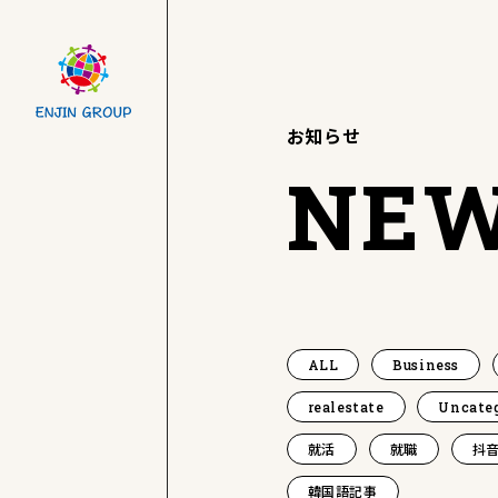
お知らせ
NE
ALL
Business
realestate
Uncate
就活
就職
抖音
韓国語記事