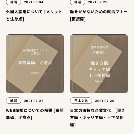
就職
2021.08.04
就活
2021.07.28
外国人雇用について [メリット
恥をかかないための就活マナー
と注意点]
[面接編]
就活
2021.07.27
日本文化
2021.07.26
WEB面接についての解説 [事前
日本の独特な企業文化 [働き
準備、注意点]
方編・キャリア編・上下関係
編]