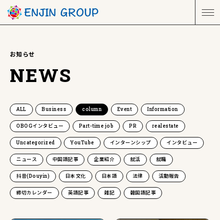
お知らせ
NEWS
ALL
Business
column
Event
Information
OBOGインタビュー
Part-time job
PR
realestate
Uncategorized
YouTube
インターンシップ
インタビュー
ニュース
中国語記事
企業紹介
就活
就職
抖音(Douyin)
日本文化
日本語
法律
活動報告
締切カレンダー
英語記事
雑記
韓国語記事